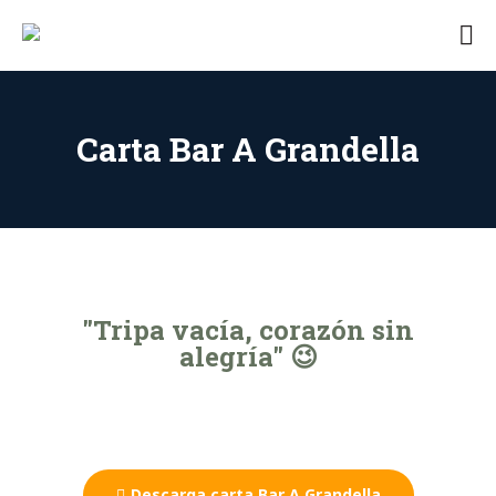
Camping
Camping
Agrandella
en
Asturias
con
Carta Bar A Grandella
encanto
"Tripa vacía, corazón sin
alegría" 😉
Descarga carta Bar A Grandella