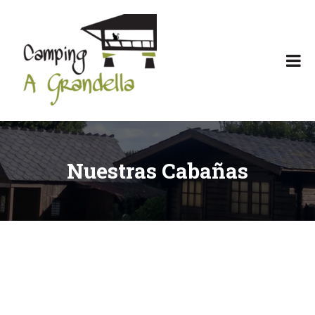
Camping
Camping
Agrandella
en
Asturias
con
encanto
Nuestras Cabañas