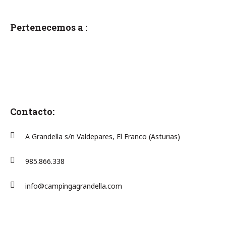
Pertenecemos a :
Contacto:
A Grandella s/n Valdepares, El Franco (Asturias)
985.866.338
info@campingagrandella.com