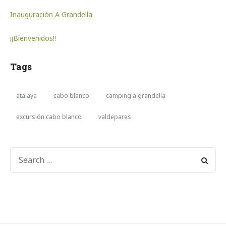
Inauguración A Grandella
¡¡Bienvenidos!!
Tags
atalaya
cabo blanco
camping a grandella
excursión cabo blanco
valdepares
SEARCH
FOR: