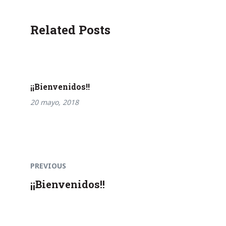
Related Posts
¡¡Bienvenidos!!
20 mayo, 2018
Previous
Navegación
post:
PREVIOUS
de
¡¡Bienvenidos!!
entradas