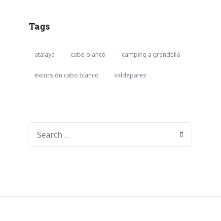
Tags
atalaya
cabo blanco
camping a grandella
excursión cabo blanco
valdepares
SEARCH
FOR: