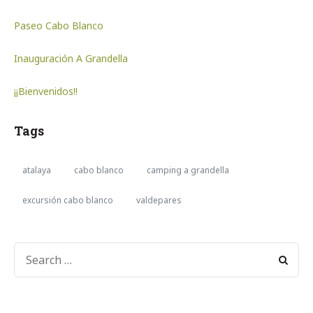
Paseo Cabo Blanco
Inauguración A Grandella
¡¡Bienvenidos!!
Tags
atalaya
cabo blanco
camping a grandella
excursión cabo blanco
valdepares
SEARCH
FOR: