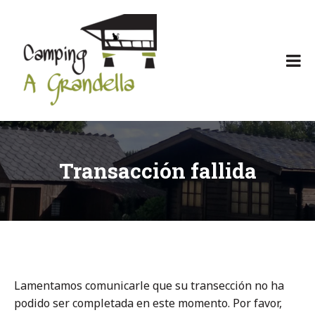
Skip
to
content
Camping
Camping
Agrandella
en
Asturias
con
encanto
Transacción fallida
Lamentamos comunicarle que su transección no ha
podido ser completada en este momento. Por favor,